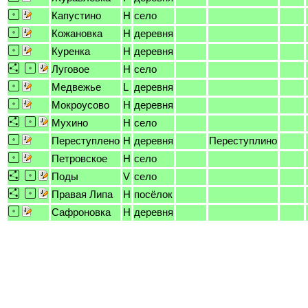
Капустино
H
село
Кожановка
H
деревня
Куренка
H
деревня
Луговое
H
село
Медвежье
L
деревня
Мокроусово
H
деревня
Мухино
H
село
Переступлено
H
деревня
Переступлино
Петровское
H
село
Поды
V
село
Правая Липа
H
посёлок
Сафроновка
H
деревня