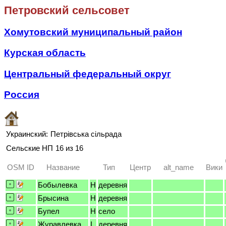
Петровский сельсовет
Хомутовский муниципальный район
Курская область
Центральный федеральный округ
Россия
Украинский:
Петрівська сільрада
Сельские НП
16 из 16
OSM ID
Название
Тип
Центр
alt_name
Вики
Бобылевка
H
деревня
Брысина
H
деревня
Бупел
H
село
Журавлевка
I
деревня