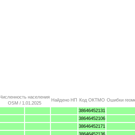
Численность населения
Найдено НП
Код ОКТМО
Ошибки геом
OSM / 1.01.2025
38646452131
38646452106
38646452171
38646452136