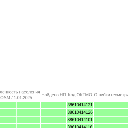
ленность населения
Найдено НП
Код ОКТМО
Ошибки геометр
OSM / 1.01.2025
38610414121
38610414126
38610414101
38610414116