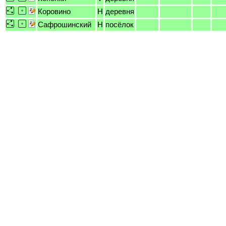
Коровино
H
деревня
Сафрошинский
H
посёлок