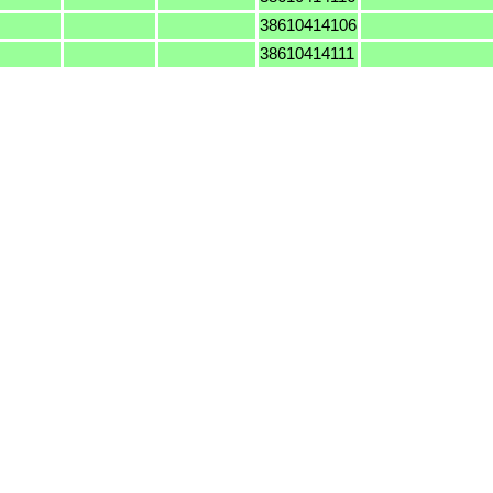
38610414106
38610414111