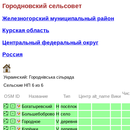
Городновский сельсовет
Железногорский муниципальный район
Курская область
Центральный федеральный округ
Россия
Украинский:
Городнівська сільрада
Сельские НП
6 из 6
Чис
OSM ID
Название
Тип
Центр
alt_name
Вики
Богатыревский
H
посёлок
Большебоброво
H
село
Городное
V
деревня
Копёнки
V
деревня