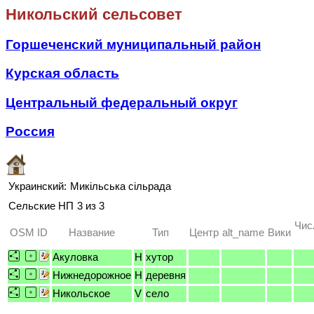
Никольский сельсовет
Горшеченский муниципальный район
Курская область
Центральный федеральный округ
Россия
Украинский:
Микільська сільрада
Сельские НП
3 из 3
Чис
OSM ID
Название
Тип
Центр
alt_name
Вики
Акуловка
H
хутор
Нижнедорожное
H
деревня
Никольское
V
село