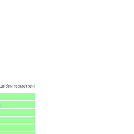
шибки геометрии
-