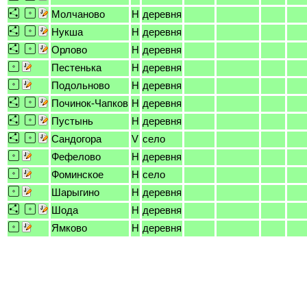
Молчаново
H
деревня
Нукша
H
деревня
Орлово
H
деревня
Пестенька
H
деревня
Подольново
H
деревня
Починок-Чапков
H
деревня
Пустынь
H
деревня
Сандогора
V
село
Фефелово
H
деревня
Фоминское
H
село
Шарыгино
H
деревня
Шода
H
деревня
Ямково
H
деревня