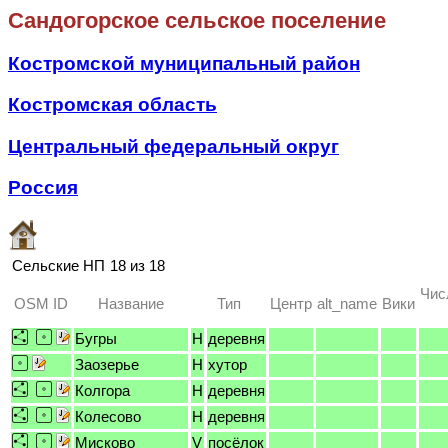
Сандогорское сельское поселение
Костромской муниципальный район
Костромская область
Центральный федеральный округ
Россия
Сельские НП
18 из 18
Чис
OSM ID
Название
Тип
Центр
alt_name
Вики
Бугры
H
деревня
Заозерье
H
хутор
Колгора
H
деревня
Колесово
H
деревня
Мисково
V
посёлок