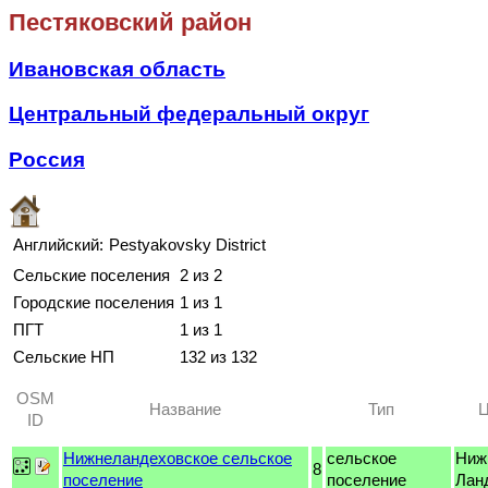
Пестяковский район
Ивановская область
Центральный федеральный округ
Россия
Английский:
Pestyakovsky District
Сельские поселения
2 из 2
Городские поселения
1 из 1
ПГТ
1 из 1
Сельские НП
132 из 132
OSM
Название
Тип
Ц
ID
Нижнеландеховское сельское
сельское
Ниж
8
поселение
поселение
Лан