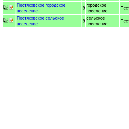
Пестяковское городское
городское
8
Пес
поселение
поселение
Пестяковское сельское
сельское
8
Пес
поселение
поселение