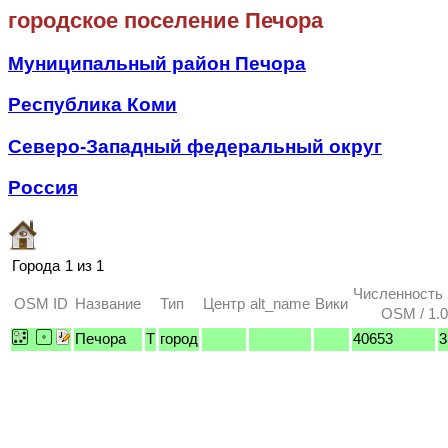
городское поселение Печора
Муниципальный район Печора
Республика Коми
Северо-Западный федеральный округ
Россия
Города
1 из 1
Численность
OSM ID
Название
Тип
Центр
alt_name
Вики
OSM / 1.0
Печора
T
город
40653
3