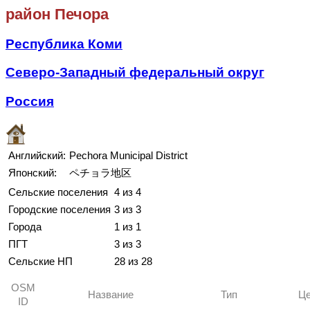
район Печора
Республика Коми
Северо-Западный федеральный округ
Россия
Английский:
Pechora Municipal District
Японский:
ペチョラ地区
Сельские поселения
4 из 4
Городские поселения
3 из 3
Города
1 из 1
ПГТ
3 из 3
Сельские НП
28 из 28
OSM
Название
Тип
Це
ID