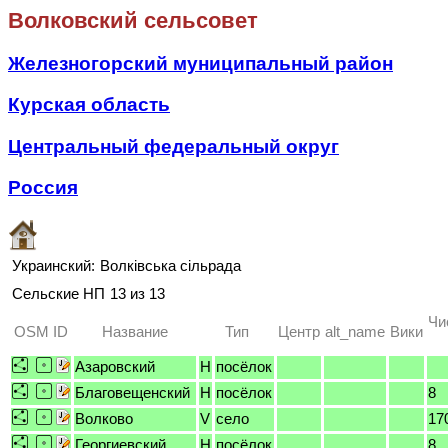
Волковский сельсовет
Железногорский муниципальный район
Курская область
Центральный федеральный округ
Россия
Украинский:
Волківська сільрада
Сельские НП
13 из 13
Чи
OSM ID
Название
Тип
Центр
alt_name
Вики
Азаровский
H
посёлок
Благовещенский
H
посёлок
8
Волково
V
село
17
Георгиевский
H
посёлок
8