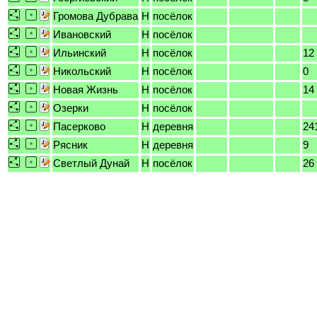
Громова Дубрава
H
посёлок
Ивановский
H
посёлок
Ильинский
H
посёлок
12
Никольский
H
посёлок
0
Новая Жизнь
H
посёлок
14
Озерки
H
посёлок
Пасерково
H
деревня
24
Рясник
H
деревня
9
Светлый Дунай
H
посёлок
26