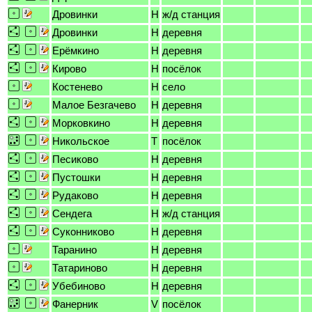
Дровинки
H
ж/д станция
Дровинки
H
деревня
Ерёмкино
H
деревня
Кирово
H
посёлок
Костенево
H
село
Малое Безгачево
H
деревня
Морковкино
H
деревня
Никольское
T
посёлок
Песиково
H
деревня
Пустошки
H
деревня
Рудаково
H
деревня
Сендега
H
ж/д станция
Суконниково
H
деревня
Таранино
H
деревня
Татариново
H
деревня
Убебиново
H
деревня
Фанерник
V
посёлок