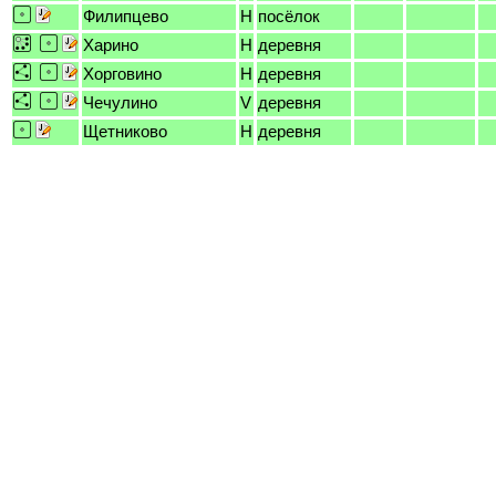
Филипцево
H
посёлок
Харино
H
деревня
Хорговино
H
деревня
Чечулино
V
деревня
Щетниково
H
деревня