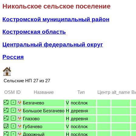
Никольское сельское поселение
Костромской муниципальный район
Костромская область
Центральный федеральный округ
Россия
Сельские НП
27 из 27
OSM ID
Название
Тип
Центр
alt_name
В
Безгачево
V
посёлок
Большое Безгачево
H
деревня
Глазово
H
деревня
Губачево
V
посёлок
Дорожный
H
посёлок