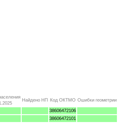
населения
Найдено НП
Код ОКТМО
Ошибки геометрии
1.2025
38606472106
38606472101