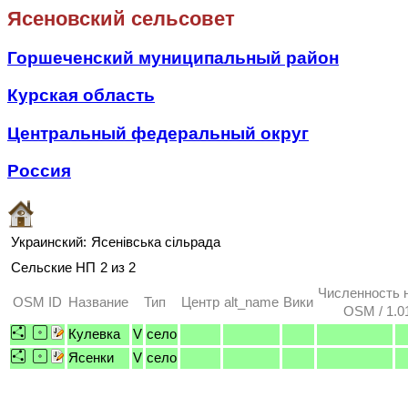
Ясеновский сельсовет
Горшеченский муниципальный район
Курская область
Центральный федеральный округ
Россия
Украинский:
Ясенівська сільрада
Сельские НП
2 из 2
Численность 
OSM ID
Название
Тип
Центр
alt_name
Вики
OSM / 1.0
Кулевка
V
село
Ясенки
V
село