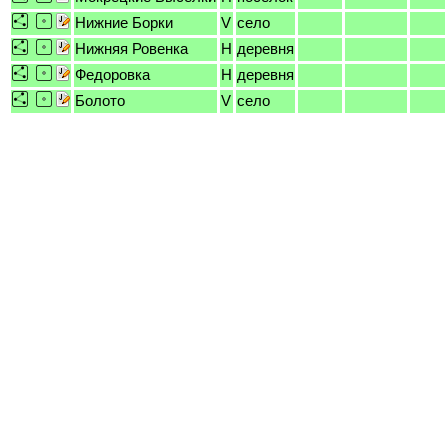
Нижние Борки
V
село
Нижняя Ровенка
H
деревня
Федоровка
H
деревня
Болото
V
село