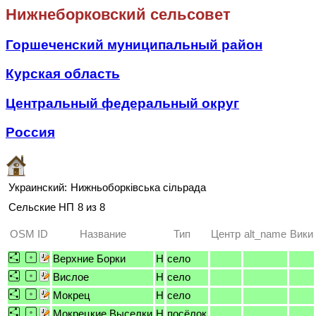
Нижнеборковский сельсовет
Горшеченский муниципальный район
Курская область
Центральный федеральный округ
Россия
Украинский:
Нижньоборківська сільрада
Сельские НП
8 из 8
OSM ID
Название
Тип
Центр
alt_name
Вики
Верхние Борки
H
село
Вислое
H
село
Мокрец
H
село
Мокрецкие Выселки
H
посёлок