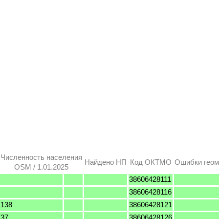
Численность населения
Найдено НП
Код ОКТМО
Ошибки геом
OSM / 1.01.2025
38606428111
38606428116
138
38606428121
37
38606428126