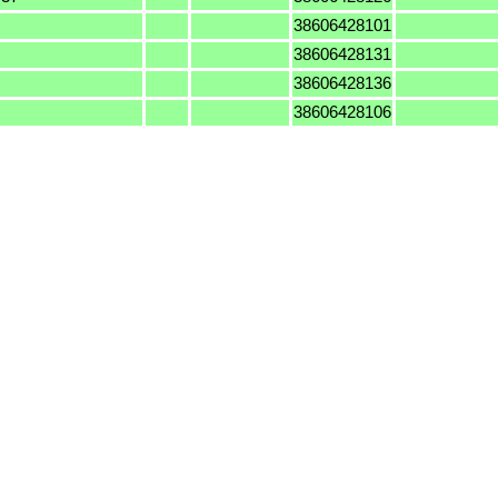
38606428101
38606428131
38606428136
38606428106