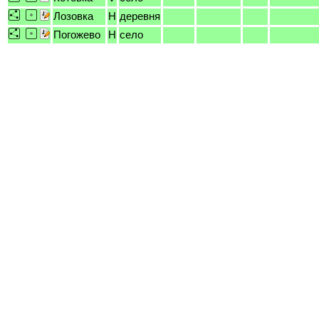
Лозовка
H
деревня
Погожево
H
село