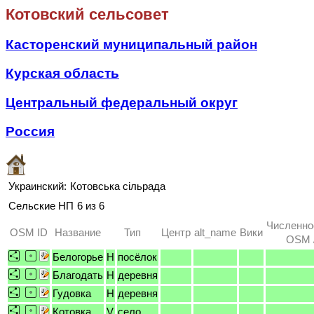
Котовский сельсовет
Касторенский муниципальный район
Курская область
Центральный федеральный округ
Россия
Украинский:
Котовська сільрада
Сельские НП
6 из 6
Численно
OSM ID
Название
Тип
Центр
alt_name
Вики
OSM /
Белогорье
H
посёлок
Благодать
H
деревня
Гудовка
H
деревня
Котовка
V
село