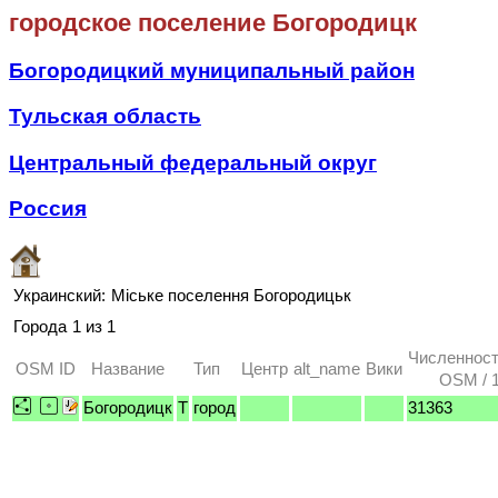
городское поселение Богородицк
Богородицкий муниципальный район
Тульская область
Центральный федеральный округ
Россия
Украинский:
Міське поселення Богородицьк
Города
1 из 1
Численност
OSM ID
Название
Тип
Центр
alt_name
Вики
OSM / 1
Богородицк
T
город
31363