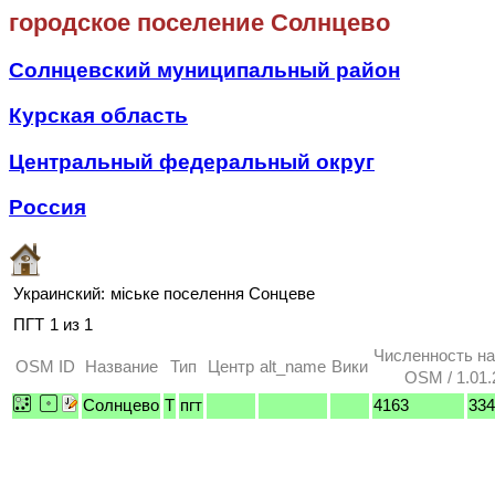
городское поселение Солнцево
Солнцевский муниципальный район
Курская область
Центральный федеральный округ
Россия
Украинский:
міське поселення Сонцеве
ПГТ
1 из 1
Численность н
OSM ID
Название
Тип
Центр
alt_name
Вики
OSM / 1.01.
Солнцево
T
пгт
4163
334