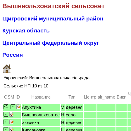
Вышнеольховатский сельсовет
Щигровский муниципальный район
Курская область
Центральный федеральный округ
Россия
Украинский:
Вишнеольховатська сільрада
Сельские НП
10 из 10
Ч
OSM ID
Название
Тип
Центр
alt_name
Вики
Апухтина
V
деревня
Вышнеольховатое
H
село
Зюзинка
H
деревня
Кирсановка
L
деревня