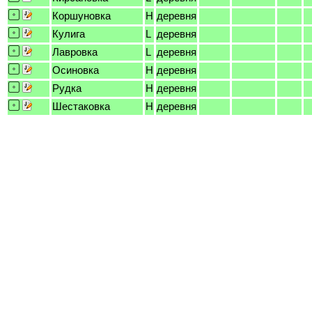
Коршуновка
H
деревня
Кулига
L
деревня
Лавровка
L
деревня
Осиновка
H
деревня
Рудка
H
деревня
Шестаковка
H
деревня