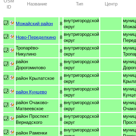
OSM
Название
Тип
Центр
ID
внутригородской
муниц
Можайский район
8
округ
Можа
внутригородской
муниц
Ново-Переделкино
8
округ
Перед
Тропарёво-
внутригородской
муниц
8
Никулино
округ
Тропа
район
внутригородской
муниц
8
Дорогомилово
округ
Дорог
внутригородской
муниц
район Крылатское
8
округ
Крыла
внутригородской
муниц
район Кунцево
8
округ
Кунце
район Очаково-
внутригородской
муниц
8
Матвеевское
округ
Очако
район Проспект
внутригородской
муниц
8
Вернадского
округ
Просп
внутригородской
муниц
район Раменки
8
округ
Рамен