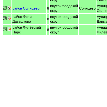
внутригородской
муниц
район Солнцево
8
Солнцево
округ
Солн
район Фили-
внутригородской
муниц
8
Давыдково
округ
Давыд
район Филёвский
внутригородской
муниц
8
Парк
округ
Филёв