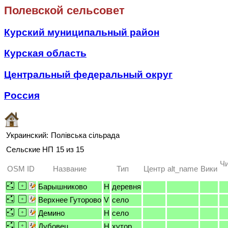
Полевской сельсовет
Курский муниципальный район
Курская область
Центральный федеральный округ
Россия
Украинский:
Полівська сільрада
Сельские НП
15 из 15
Чи
OSM ID
Название
Тип
Центр
alt_name
Вики
Барышниково
H
деревня
Верхнее Гуторово
V
село
Демино
H
село
Дубовец
H
хутор