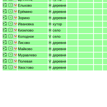
Ельково
H
деревня
Ерёмино
H
деревня
Зорино
H
деревня
Ивановка
H
хутор
Кизилово
H
село
Колодное
V
село
Лисово
H
деревня
Майково
H
деревня
Муравлево
H
деревня
Полевая
V
деревня
Хвостово
H
деревня