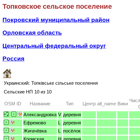
Топковское сельское поселение
Покровский муниципальный район
Орловская область
Центральный федеральный округ
Россия
Украинский:
Топківське сільське поселення
Сельские НП
10 из 10
Числ
OSM ID
Название
Тип
Центр
alt_name
Вики
Александровка
V
деревня
Ефремово
L
деревня
Жигачёвка
L
посёлок
Кромская
H
деревня