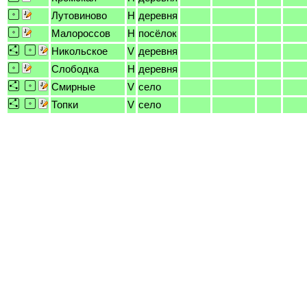
Лутовиново
H
деревня
Малороссов
H
посёлок
Никольское
V
деревня
Слободка
H
деревня
Смирные
V
село
Топки
V
село