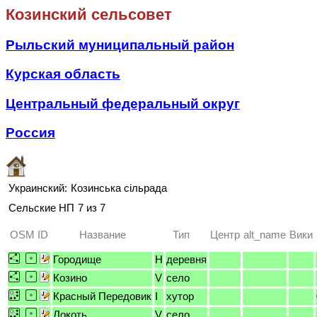
Козинский сельсовет
Рыльский муниципальный район
Курская область
Центральный федеральный округ
Россия
Украинский:
Козинська сільрада
Сельские НП
7 из 7
OSM ID
Название
Тип
Центр
alt_name
Вики
Городище
H
деревня
Козино
V
село
Красный Передовик
I
хутор
Локоть
V
село