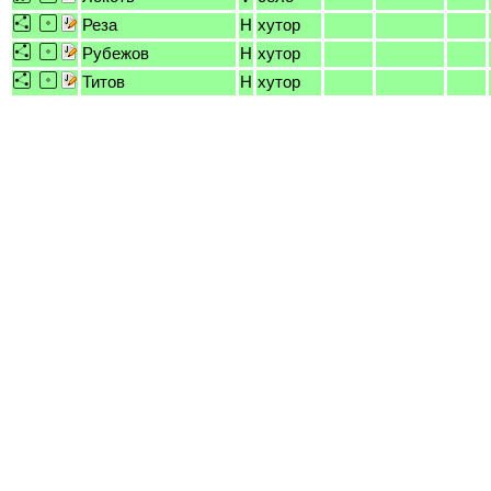
Реза
H
хутор
Рубежов
H
хутор
Титов
H
хутор