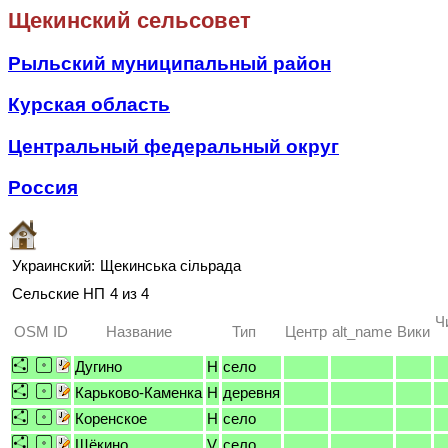
Щекинский сельсовет
Рыльский муниципальный район
Курская область
Центральный федеральный округ
Россия
Украинский:
Щекинська сільрада
Сельские НП
4 из 4
Ч
OSM ID
Название
Тип
Центр
alt_name
Вики
Дугино
H
село
Карьково-Каменка
H
деревня
Коренское
H
село
Щёкино
V
село