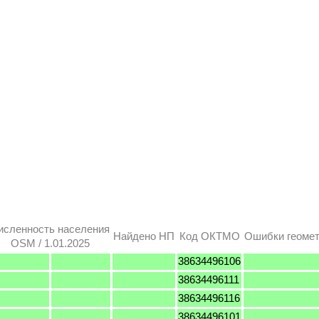
исленность населения
Найдено НП
Код ОКТМО
Ошибки геоме
OSM / 1.01.2025
38634496106
38634496111
38634496116
38634496101