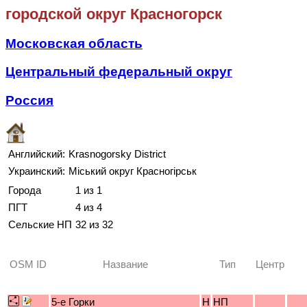
городской округ Красногорск
Московская область
Центральный федеральный округ
Россия
Английский:
Krasnogorsky District
Украинский:
Міський округ Красногірськ
Города
1 из 1
ПГТ
4 из 4
Сельские НП
32 из 32
OSM ID
Название
Тип
Центр
5-е Горки
H
НП