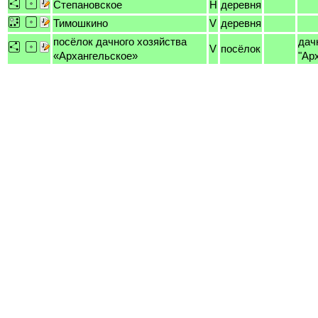
Степановское
H
деревня
Тимошкино
V
деревня
посёлок дачного хозяйства
дач
V
посёлок
«Архангельское»
"Ар