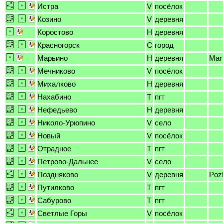
Истра
V
посёлок
Козино
V
деревня
Коростово
H
деревня
Красногорск
C
город
Марьино
H
деревня
Mar
Мечниково
V
посёлок
Михалково
H
деревня
Нахабино
T
пгт
Нефедьево
H
деревня
Николо-Урюпино
V
село
Новый
V
посёлок
Отрадное
T
пгт
Петрово-Дальнее
V
село
Поздняково
V
деревня
Poz
Путилково
T
пгт
Сабурово
T
пгт
Светлые Горы
V
посёлок