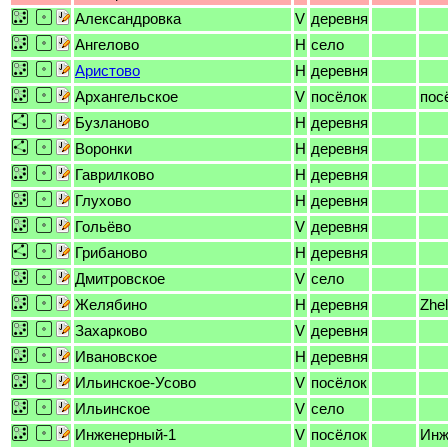
Александровка
V
деревня
Ангелово
H
село
Аристово
H
деревня
Архангельское
V
посёлок
пос
Бузланово
H
деревня
Воронки
H
деревня
Гаврилково
H
деревня
Глухово
H
деревня
Гольёво
V
деревня
Грибаново
H
деревня
Дмитровское
V
село
Желябино
H
деревня
Zhe
Захарково
V
деревня
Ивановское
H
деревня
Ильинское-Усово
V
посёлок
Ильинское
V
село
Инженерный-1
V
посёлок
Инж