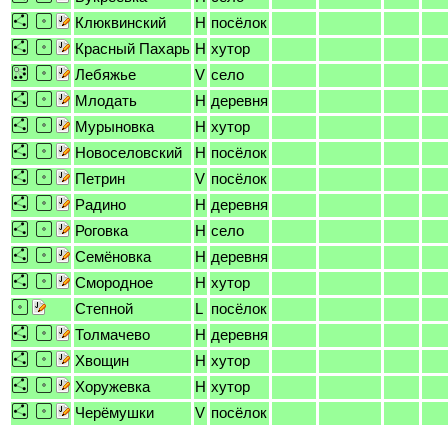
Клюквинский
H
посёлок
Красный Пахарь
H
хутор
Лебяжье
V
село
Млодать
H
деревня
Мурыновка
H
хутор
Новоселовский
H
посёлок
Петрин
V
посёлок
Радино
H
деревня
Роговка
H
село
Семёновка
H
деревня
Смородное
H
хутор
Степной
L
посёлок
Толмачево
H
деревня
Хвощин
H
хутор
Хоружевка
H
хутор
Черёмушки
V
посёлок