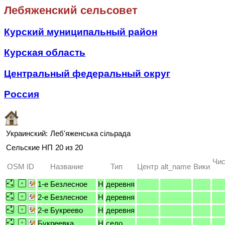
Лебяженский сельсовет
Курский муниципальный район
Курская область
Центральный федеральный округ
Россия
Украинский:
Леб'яженська сільрада
Сельские НП
20 из 20
Чис
OSM ID
Название
Тип
Центр
alt_name
Вики
1-е Безлесное
H
деревня
2-е Безлесное
H
деревня
2-е Букреево
H
деревня
Букреевка
H
село