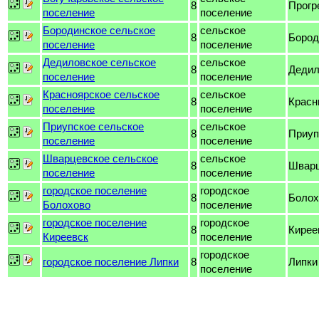
8
Прогр
поселение
поселение
Бородинское сельское
сельское
8
Бород
поселение
поселение
Дедиловское сельское
сельское
8
Дедил
поселение
поселение
Красноярское сельское
сельское
8
Красн
поселение
поселение
Приупское сельское
сельское
8
Приуп
поселение
поселение
Шварцевское сельское
сельское
8
Шварц
поселение
поселение
городское поселение
городское
8
Болох
Болохово
поселение
городское поселение
городское
8
Кирее
Киреевск
поселение
городское
городское поселение Липки
8
Липки
поселение