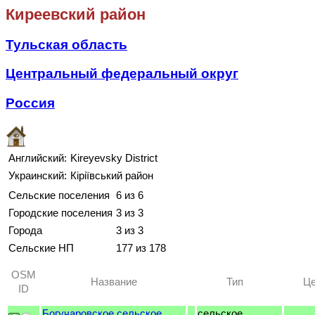
Киреевский район
Тульская область
Центральный федеральный округ
Россия
Английский:
Kireyevsky District
Украинский:
Кіріївський район
Сельские поселения
6 из 6
Городские поселения
3 из 3
Города
3 из 3
Сельские НП
177 из 178
OSM
Название
Тип
Це
ID
Богучаровское сельское
сельское