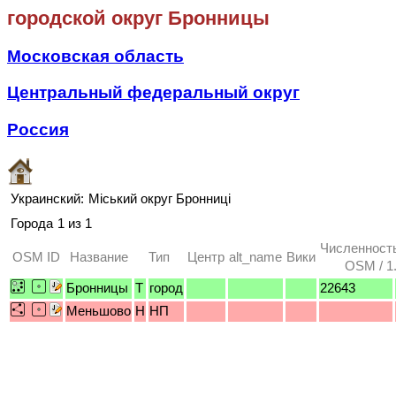
городской округ Бронницы
Московская область
Центральный федеральный округ
Россия
Украинский:
Міський округ Бронниці
Города
1 из 1
Численност
OSM ID
Название
Тип
Центр
alt_name
Вики
OSM / 1
Бронницы
T
город
22643
Меньшово
H
НП