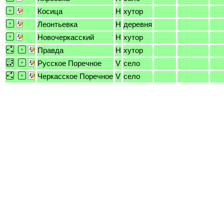
Косица
H
хутор
Леонтьевка
H
деревня
Новочеркасский
H
хутор
Правда
H
хутор
Русское Поречное
V
село
Черкасское Поречное
V
село