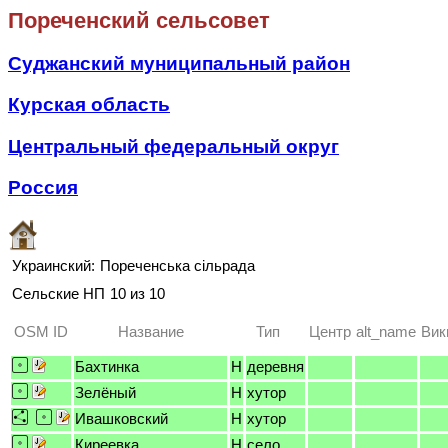
Пореченский сельсовет
Суджанский муниципальный район
Курская область
Центральный федеральный округ
Россия
Украинский:
Пореченська сільрада
Сельские НП
10 из 10
OSM ID
Название
Тип
Центр
alt_name
Вик
Бахтинка
H
деревня
Зелёный
H
хутор
Ивашковский
H
хутор
Киреевка
H
село