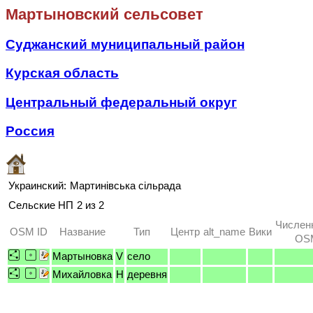
Мартыновский сельсовет
Суджанский муниципальный район
Курская область
Центральный федеральный округ
Россия
Украинский:
Мартинівська сільрада
Сельские НП
2 из 2
Числен
OSM ID
Название
Тип
Центр
alt_name
Вики
OSM
Мартыновка
V
село
Михайловка
H
деревня