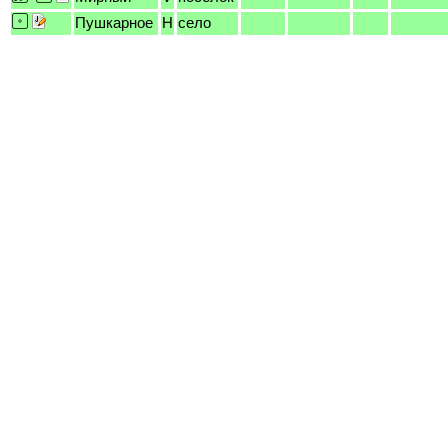
Пушкарное
H
село