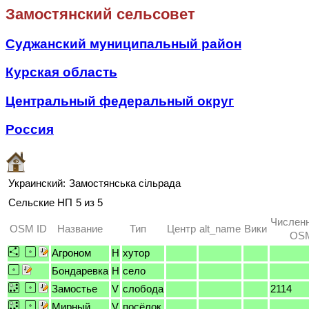
Замостянский сельсовет
Суджанский муниципальный район
Курская область
Центральный федеральный округ
Россия
Украинский:
Замостянська сільрада
Сельские НП
5 из 5
Численн
OSM ID
Название
Тип
Центр
alt_name
Вики
OSM
Агроном
H
хутор
Бондаревка
H
село
Замостье
V
слобода
2114
Мирный
V
посёлок