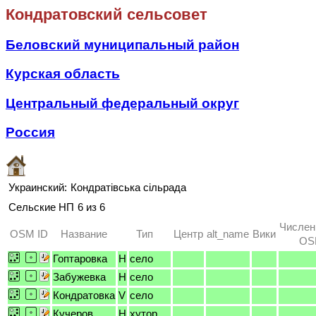
Кондратовский сельсовет
Беловский муниципальный район
Курская область
Центральный федеральный округ
Россия
Украинский:
Кондратівська сільрада
Сельские НП
6 из 6
Числен
OSM ID
Название
Тип
Центр
alt_name
Вики
OSM
Гоптаровка
H
село
Забужевка
H
село
Кондратовка
V
село
Кучеров
H
хутор