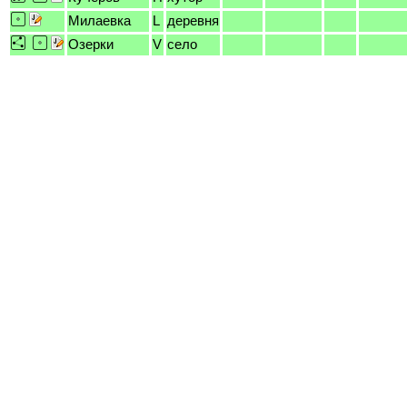
Милаевка
L
деревня
Озерки
V
село