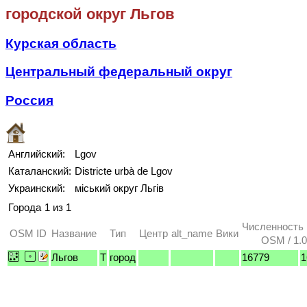
городской округ Льгов
Курская область
Центральный федеральный округ
Россия
Английский:
Lgov
Каталанский:
Districte urbà de Lgov
Украинский:
міський округ Льгів
Города
1 из 1
Численность
OSM ID
Название
Тип
Центр
alt_name
Вики
OSM / 1.0
Льгов
T
город
16779
1