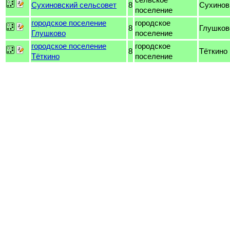
Сухиновский сельсовет
8
Сухинов
поселение
городское поселение
городское
8
Глушков
Глушково
поселение
городское поселение
городское
8
Тёткино
Тёткино
поселение