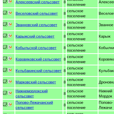
Алексеевский сельсовет
8
Алексее
поселение
сельское
Веселовский сельсовет
8
Веселое
поселение
сельское
Званновский сельсовет
8
Званное
поселение
сельское
Карыжский сельсовет
8
Карыж
поселение
сельское
Кобыльской сельсовет
8
Кобылк
поселение
сельское
Коровяковский сельсовет
8
Коровяк
поселение
сельское
Кульбакинский сельсовет
8
Кульбак
поселение
сельское
Марковский сельсовет
8
Дроновк
поселение
Нижнемордокский
сельское
Нижний
8
сельсовет
поселение
Мордок
Попово-Лежачанский
сельское
Попово-
8
сельсовет
поселение
Лежачи
сельское