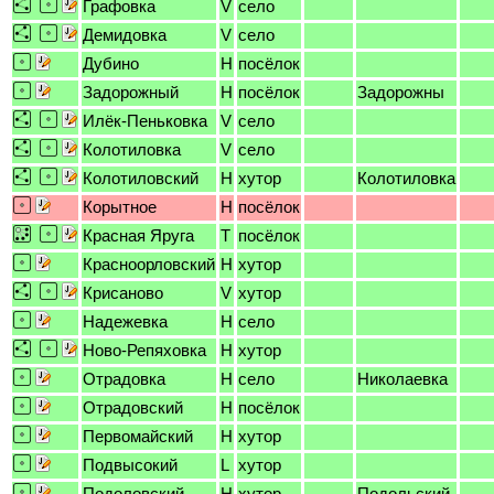
Графовка
V
село
Демидовка
V
село
Дубино
H
посёлок
Задорожный
H
посёлок
Задорожны
Илёк-Пеньковка
V
село
Колотиловка
V
село
Колотиловский
H
хутор
Колотиловка
Корытное
H
посёлок
Красная Яруга
T
посёлок
Красноорловский
H
хутор
Крисаново
V
хутор
Надежевка
H
село
Ново-Репяховка
H
хутор
Отрадовка
H
село
Николаевка
Отрадовский
H
посёлок
Первомайский
H
хутор
Подвысокий
L
хутор
Подоловский
H
хутор
Подольский