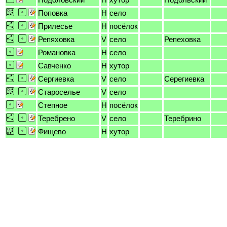
Поповка
H
село
Прилесье
H
посёлок
Репяховка
V
село
Репеховка
Романовка
H
село
Савченко
H
хутор
Сергиевка
V
село
Серегиевка
Староселье
V
село
Степное
H
посёлок
Теребрено
V
село
Теребрино
Фищево
H
хутор