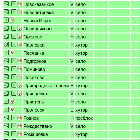
Новоказацкое
V
село
Новопетровка
V
село
Новый Изрог
L
село
Овчинниково
H
село
Орехово
H
село
Павловка
H
хутор
Песчанка
H
хутор
Подгорное
V
село
Поминово
H
село
Посохово
H
село
Пригородные Тополи
H
хутор
Принцевка
V
село
Пристень
H
село
Пролесок
L
хутор
Ровное
H
посёлок
Рождествено
V
село
Ромашовка
H
хутор