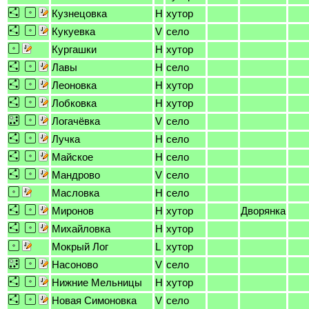
Кузнецовка
H
хутор
Кукуевка
V
село
Кургашки
H
хутор
Лавы
H
село
Леоновка
H
хутор
Лобковка
H
хутор
Логачёвка
V
село
Лучка
H
село
Майское
H
село
Мандрово
V
село
Масловка
H
село
Миронов
H
хутор
Дворянка
Михайловка
H
хутор
Мокрый Лог
L
хутор
Насоново
V
село
Нижние Мельницы
H
хутор
Новая Симоновка
V
село