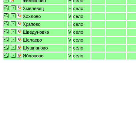
Филиппово
H
село
Хмелевец
H
село
Хохлово
V
село
Храпово
H
село
Шведуновка
V
село
Шелаево
V
село
Шушпаново
H
село
Яблоново
V
село