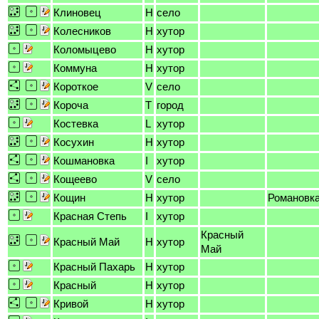
Клиновец
H
село
Колесников
H
хутор
Коломыцево
H
хутор
Коммуна
H
хутор
Короткое
V
село
Короча
T
город
Костевка
L
хутор
Косухин
H
хутор
Кошмановка
I
хутор
Кощеево
V
село
Кощин
H
хутор
Романовк
Красная Степь
I
хутор
Красный
Красный Май
H
хутор
Май
Красный Пахарь
H
хутор
Красный
H
хутор
Кривой
H
хутор