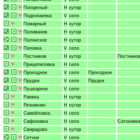
Погорелый
H
хутор
Подкопаевка
V
село
Пожарный
H
хутор
Поливанов
H
хутор
Полянское
H
хутор
Поповка
V
село
Постников
H
хутор
Постнино
Прицепиловка
H
село
Проходное
V
село
Проходное
Прудки
V
село
Прудки
Пушкарное
V
село
Раевка
H
хутор
Резниково
H
хутор
Самойловка
H
село
Сафоновка
H
село
Сатоновк
Свиридово
H
хутор
Сетное
V
село