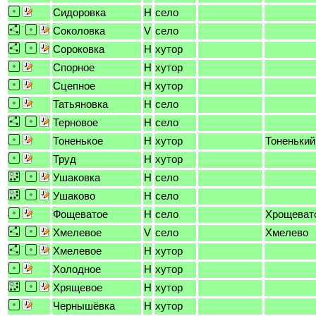
Сидоровка
H
село
Соколовка
V
село
Сороковка
H
хутор
Спорное
H
хутор
Сцепное
H
хутор
Татьяновка
H
село
Терновое
H
село
Тоненькое
H
хутор
Тоненький
Труд
H
хутор
Ушаковка
H
село
Ушаково
H
село
Фощеватое
H
село
Хрощеват
Хмелевое
V
село
Хмелево
Хмелевое
H
хутор
Холодное
H
хутор
Хрящевое
H
хутор
Чернышёвка
H
хутор