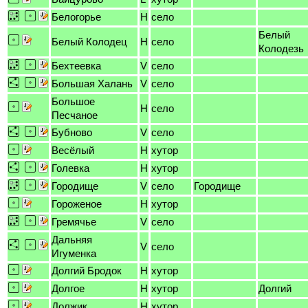
Белогорье
H
село
Белый
Белый Колодец
H
село
Колодезь
Бехтеевка
V
село
Большая Халань
V
село
Большое
H
село
Песчаное
Бубново
V
село
Весёлый
H
хутор
Голевка
H
хутор
Городище
V
село
Городище
Гороженое
H
хутор
Гремячье
V
село
Дальняя
V
село
Игуменка
Долгий Бродок
H
хутор
Долгое
H
хутор
Долгий
Должик
H
хутор