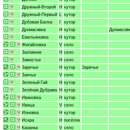
Дружный-Второй
H
хутор
Дружный-Первый
L
хутор
Дубовая Балка
I
хутор
Дукмасивка
H
хутор
Дукмасов
Емельяновка
H
хутор
Жигайловка
V
село
Заломное
H
село
Замостье
H
село
Заречье
H
хутор
Заречье
Заячье
V
село
Зеленый Гай
H
хутор
Зелёная Дубрава
H
хутор
Ивановка
H
хутор
Ивица
V
село
Ионовка
H
хутор
Искра
H
посёлок
Казанка
V
село