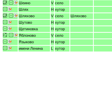
Шеино
V
село
Шлях
H
хутор
Шляхово
V
село
Шляхово
Шутово
H
хутор
Щетиновка
H
хутор
Яблоново
V
село
Языково
H
хутор
имени Ленина
L
хутор