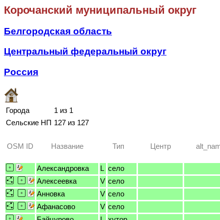
Корочанский муниципальный округ
Белгородская область
Центральный федеральный округ
Россия
Города
1 из 1
Сельские НП
127 из 127
OSM ID
Название
Тип
Центр
alt_na
Александровка
L
село
Алексеевка
V
село
Анновка
V
село
Афанасово
V
село
Байцурово
L
хутор