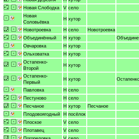
Новая Слободка
V
село
Новая
H
хутор
Соловьёвка
Новотроевка
H
село
Новотроевка
Объединённый
H
хутор
Объедине
Овчаровка
H
хутор
Ольховатка
H
хутор
Остапенко-
H
хутор
Второй
Остапенко-
H
хутор
Остапенк
Первый
Павловка
H
село
Пестуново
H
село
Песчаное
H
хутор
Песчаное
Плодовоягодный
H
посёлок
Плоское
V
село
Плотавец
V
село
Погореловка
V
село