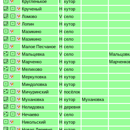
Кругленькое
I
хутор
Крученый
H
хутор
Ломово
V
село
Лопин
H
хутор
Мазикино
H
село
Мазикино
H
село
Малое Песчаное
H
село
Мальцевка
V
село
Мальцовк
Марченко
H
хутор
Марченко
Мелихово
V
село
Меркуловка
H
хутор
Миндоловка
H
хутор
Мичуринский
V
посёлок
Мухановка
H
хутор
Мухановка
Нелидовка
H
деревня
Нечаево
V
село
Никольский
H
хутор
Новая Деревня
H
хутор