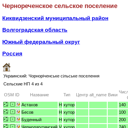
Чернореченское сельское поселение
Киквидзенский муниципальный район
Волгоградская область
Южный федеральный округ
Россия
Украинский:
Чорноріченське сільське поселення
Сельские НП
4 из 4
Числ
OSM ID
Название
Тип
Центр
alt_name
Вики
Астахов
H
хутор
140
Бесов
H
хутор
100
Буденный
H
хутор
200
Чернолагутинский
V
хутор
740