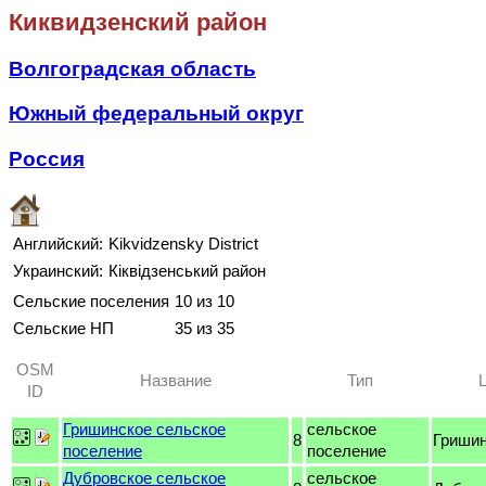
Киквидзенский район
Волгоградская область
Южный федеральный округ
Россия
Английский:
Kikvidzensky District
Украинский:
Кіквідзенський район
Сельские поселения
10 из 10
Сельские НП
35 из 35
OSM
Название
Тип
ID
Гришинское сельское
сельское
8
Гриши
поселение
поселение
Дубровское сельское
сельское