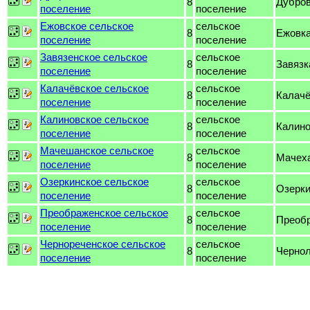
8
Дубро
поселение
поселение
Ежовское сельское
сельское
8
Ежовк
поселение
поселение
Завязенское сельское
сельское
8
Завязк
поселение
поселение
Калачёвское сельское
сельское
8
Калачё
поселение
поселение
Калиновское сельское
сельское
8
Калино
поселение
поселение
Мачешанское сельское
сельское
8
Мачех
поселение
поселение
Озеркинское сельское
сельское
8
Озерк
поселение
поселение
Преображенское сельское
сельское
8
Преоб
поселение
поселение
Чернореченское сельское
сельское
8
Чернол
поселение
поселение