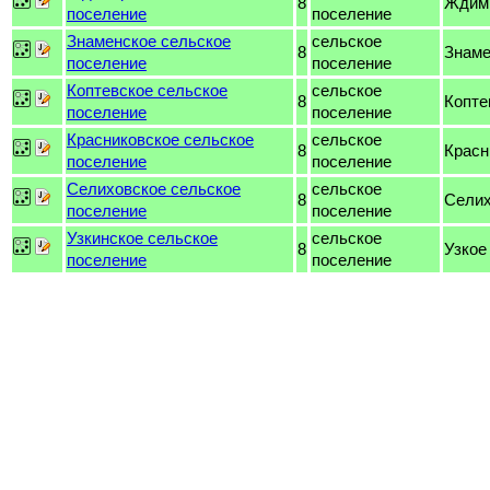
8
Ждим
поселение
поселение
Знаменское сельское
сельское
8
Знаме
поселение
поселение
Коптевское сельское
сельское
8
Копте
поселение
поселение
Красниковское сельское
сельское
8
Красн
поселение
поселение
Селиховское сельское
сельское
8
Сели
поселение
поселение
Узкинское сельское
сельское
8
Узкое
поселение
поселение