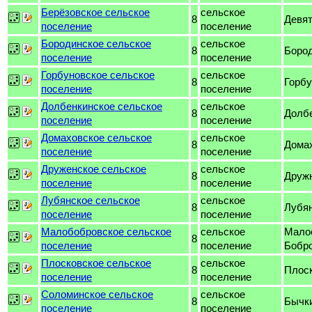
Берёзовское сельское
сельское
8
Девя
поселение
поселение
Бородинское сельское
сельское
8
Боро
поселение
поселение
Горбуновское сельское
сельское
8
Горбу
поселение
поселение
Долбенкинское сельское
сельское
8
Долб
поселение
поселение
Домаховское сельское
сельское
8
Дома
поселение
поселение
Друженское сельское
сельское
8
Друж
поселение
поселение
Лубянское сельское
сельское
8
Лубя
поселение
поселение
Малобобровское сельское
сельское
Мало
8
поселение
поселение
Бобр
Плосковское сельское
сельское
8
Плос
поселение
поселение
Соломинское сельское
сельское
8
Бычк
поселение
поселение