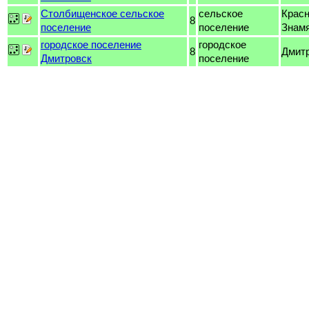
Столбищенское сельское
сельское
Крас
8
поселение
поселение
Знам
городское поселение
городское
8
Дмит
Дмитровск
поселение