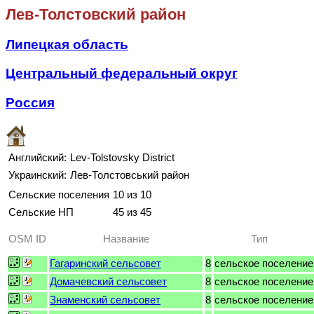
Лев-Толстовский район
Липецкая область
Центральный федеральный округ
Россия
Английский:
Lev-Tolstovsky District
Украинский:
Лев-Толстовський район
Сельские поселения
10 из 10
Сельские НП
45 из 45
OSM ID
Название
Тип
Гагаринский сельсовет
8
сельское поселение
Домачевский сельсовет
8
сельское поселение
Знаменский сельсовет
8
сельское поселение