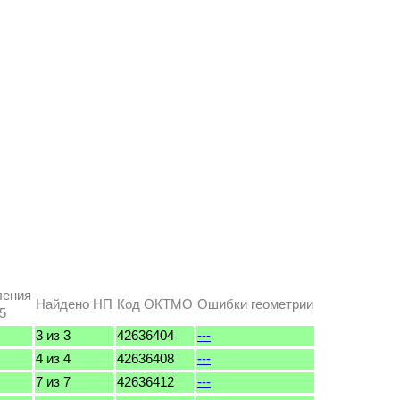
ления
Найдено НП
Код ОКТМО
Ошибки геометрии
5
3 из 3
42636404
---
4 из 4
42636408
---
7 из 7
42636412
---