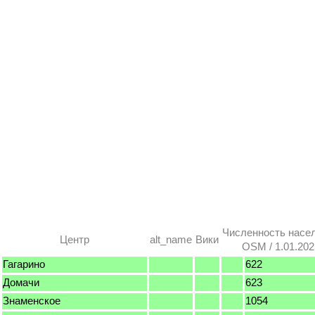
Численность насе
Центр
alt_name
Вики
OSM / 1.01.202
Гагарино
622
Домачи
623
Знаменское
1054