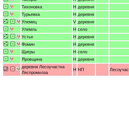
Тихоновка
H
деревня
Турьевка
H
деревня
Улемец
V
деревня
Улемль
H
село
Устье
H
деревня
Фомин
H
деревня
Щигры
H
село
Яровщина
H
деревня
деревня Лесоучастка
H
НП
Лесоучас
Леспромхоза