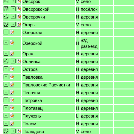
Овсорок
V
село
Овсорокской
H
посёлок
Овсорочки
H
деревня
Огорь
V
село
Озерская
H
деревня
ж/д
Озерской
H
разъезд
Орля
H
деревня
Ослинка
H
деревня
Остров
H
деревня
Павловка
H
деревня
Павловские Расчистки
H
деревня
Песочня
H
деревня
Петровка
H
деревня
Плотавец
H
деревня
Плужень
L
деревня
Полом
H
деревня
Полюдово
V
село