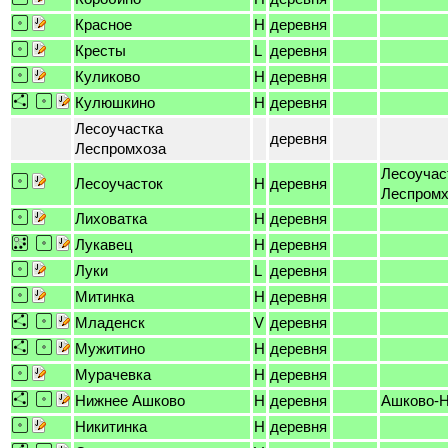
Красное
H
деревня
Кресты
L
деревня
Куликово
H
деревня
Кулюшкино
H
деревня
Лесоучастка
деревня
Леспромхоза
Лесоучас
Лесоучасток
H
деревня
Леспромх
Лиховатка
H
деревня
Лукавец
H
деревня
Луки
L
деревня
Митинка
H
деревня
Младенск
V
деревня
Мужитино
H
деревня
Мурачевка
H
деревня
Нижнее Ашково
H
деревня
Ашково-
Никитинка
H
деревня