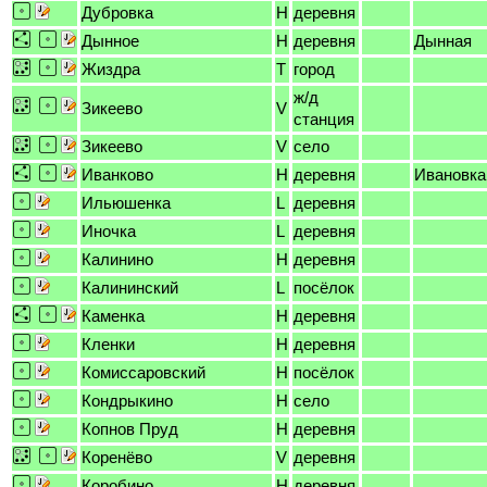
Дубровка
H
деревня
Дынное
H
деревня
Дынная
Жиздра
T
город
ж/д
Зикеево
V
станция
Зикеево
V
село
Иванково
H
деревня
Ивановка
Ильюшенка
L
деревня
Иночка
L
деревня
Калинино
H
деревня
Калининский
L
посёлок
Каменка
H
деревня
Кленки
H
деревня
Комиссаровский
H
посёлок
Кондрыкино
H
село
Копнов Пруд
H
деревня
Коренёво
V
деревня
Коробино
H
деревня