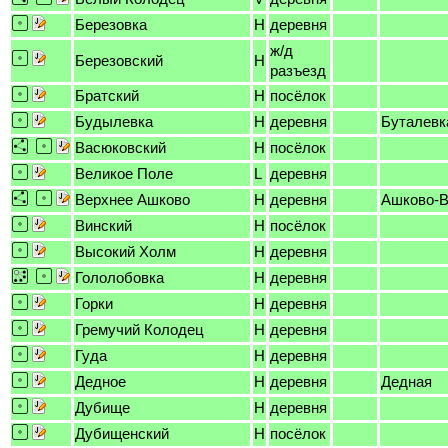
Березовка
H
деревня
ж/д
Березовский
H
разъезд
Братский
H
посёлок
Будылевка
H
деревня
Буталевк
Васюковский
H
посёлок
Великое Поле
L
деревня
Верхнее Ашково
H
деревня
Ашково-В
Винский
H
посёлок
Высокий Холм
H
деревня
Гололобовка
H
деревня
Горки
H
деревня
Гремучий Колодец
H
деревня
Гуда
H
деревня
Дедное
H
деревня
Дедная
Дубище
H
деревня
Дубищенский
H
посёлок