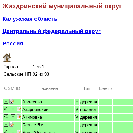
Жиздринский муниципальный округ
Калужская область
Центральный федеральный округ
Россия
Города
1 из 1
Сельские НП
92 из 93
OSM ID
Название
Тип
Центр
Авдеевка
H
деревня
Азарьевский
V
посёлок
Акимовка
V
деревня
Белые Ямы
L
деревня
Белый Колодец
V
деревня