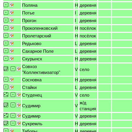
Поляна
H
деревня
Потье
I
деревня
Прогон
I
деревня
Прокопенковский
H
посёлок
Пролетарский
H
посёлок
Редьково
L
деревня
Сахарное Поле
L
деревня
Скурынск
H
деревня
Совхоз
V
село
"Коллективизатор"
Сосновка
H
деревня
Стайки
L
деревня
Студенец
V
село
ж/д
Судимир
V
станция
Судимир
V
деревня
Сукремль
H
деревня
Таборы
H
деревня