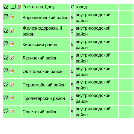
Ростов-на-Дону
C
город
внутригородской
Ворошиловский район
9
район
Железнодорожный
внутригородской
9
район
район
внутригородской
Кировский район
9
район
внутригородской
Ленинский район
9
район
внутригородской
Октябрьский район
9
район
внутригородской
Первомайский район
9
район
внутригородской
Пролетарский район
9
район
внутригородской
Советский район
9
район