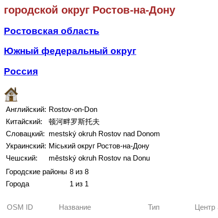
городской округ Ростов-на-Дону
Ростовская область
Южный федеральный округ
Россия
Английский:
Rostov-on-Don
Китайский:
顿河畔罗斯托夫
Словацкий:
mestský okruh Rostov nad Donom
Украинский:
Міський округ Ростов-на-Дону
Чешский:
městský okruh Rostov na Donu
Городские районы
8 из 8
Города
1 из 1
OSM ID
Название
Тип
Центр