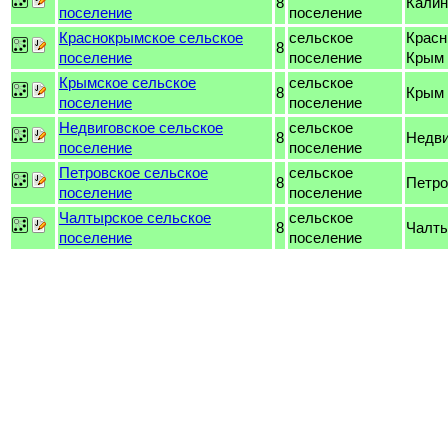
8
Калин
поселение
поселение
Краснокрымское сельское
сельское
Крас
8
поселение
поселение
Крым
Крымское сельское
сельское
8
Крым
поселение
поселение
Недвиговское сельское
сельское
8
Недви
поселение
поселение
Петровское сельское
сельское
8
Петро
поселение
поселение
Чалтырское сельское
сельское
8
Чалт
поселение
поселение