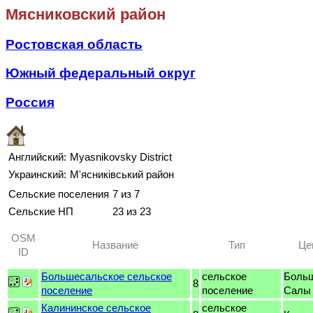
Мясниковский район
Ростовская область
Южный федеральный округ
Россия
Английский:
Myasnikovsky District
Украинский:
М'ясниківський район
Сельские поселения
7 из 7
Сельские НП
23 из 23
OSM
Название
Тип
Це
ID
Большесальское сельское
сельское
Боль
8
поселение
поселение
Салы
Калининское сельское
сельское