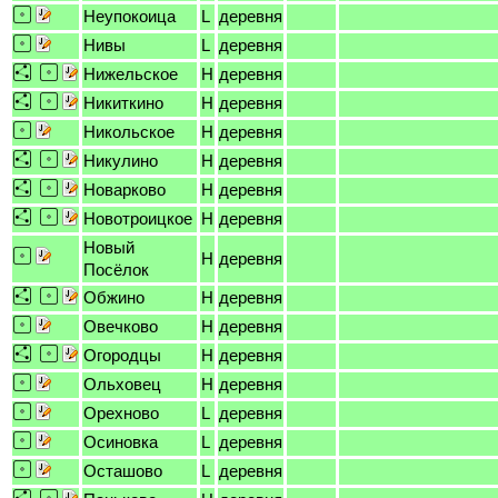
Неупокоица
L
деревня
Нивы
L
деревня
Нижельское
H
деревня
Никиткино
H
деревня
Никольское
H
деревня
Никулино
H
деревня
Новарково
H
деревня
Новотроицкое
H
деревня
Новый
H
деревня
Посёлок
Обжино
H
деревня
Овечково
H
деревня
Огородцы
H
деревня
Ольховец
H
деревня
Орехново
L
деревня
Осиновка
L
деревня
Осташово
L
деревня