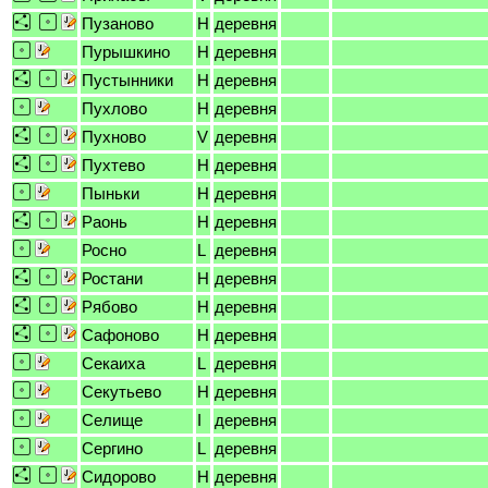
Пузаново
H
деревня
Пурышкино
H
деревня
Пустынники
H
деревня
Пухлово
H
деревня
Пухново
V
деревня
Пухтево
H
деревня
Пыньки
H
деревня
Раонь
H
деревня
Росно
L
деревня
Ростани
H
деревня
Рябово
H
деревня
Сафоново
H
деревня
Секаиха
L
деревня
Секутьево
H
деревня
Селище
I
деревня
Сергино
L
деревня
Сидорово
H
деревня