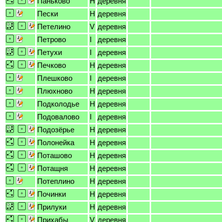
Паньково
H
деревня
Пески
H
деревня
Петелино
V
деревня
Петрово
I
деревня
Петухи
I
деревня
Печково
H
деревня
Плешково
I
деревня
Плюхново
H
деревня
Подколодье
H
деревня
Подовалово
I
деревня
Подозёрье
H
деревня
Полонейка
H
деревня
Поташово
H
деревня
Потащня
H
деревня
Потеплино
H
деревня
Починки
H
деревня
Прилуки
H
деревня
Прихабы
V
деревня