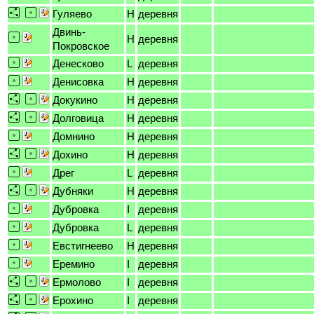
Гуляево
H
деревня
Двинь-
H
деревня
Покровское
Денесково
L
деревня
Денисовка
H
деревня
Докукино
H
деревня
Долговица
H
деревня
Домнино
H
деревня
Дохино
H
деревня
Дрег
L
деревня
Дубняки
H
деревня
Дубровка
I
деревня
Дубровка
L
деревня
Евстигнеево
H
деревня
Еремино
I
деревня
Ермолово
I
деревня
Ерохино
I
деревня