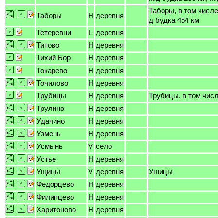
Таборы, в том числе
Таборы
H
деревня
д будка 454 км
Тетеревни
L
деревня
Титово
H
деревня
Тихий Бор
H
деревня
Токарево
H
деревня
Точилово
H
деревня
Трубицы
H
деревня
Трубицы, в том числ
Трулино
H
деревня
Удачино
H
деревня
Узмень
H
деревня
Усмынь
V
село
Устье
H
деревня
Ущицы
V
деревня
Ушицы
Федорцево
H
деревня
Филипцево
H
деревня
Харитоново
H
деревня