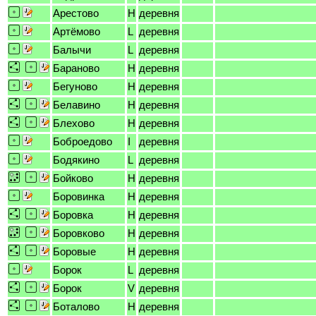
Арестово
H
деревня
Артёмово
L
деревня
Балычи
L
деревня
Бараново
H
деревня
Бегуново
H
деревня
Белавино
H
деревня
Блехово
H
деревня
Боброедово
I
деревня
Бодякино
L
деревня
Бойково
H
деревня
Боровинка
H
деревня
Боровка
H
деревня
Боровково
H
деревня
Боровые
H
деревня
Борок
L
деревня
Борок
V
деревня
Боталово
H
деревня