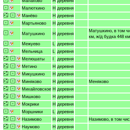
Малахово
H
деревня
Малюткино
H
деревня
Манёво
H
деревня
Мартьяново
H
деревня
Матушкино, в том чи
Матушкино
H
деревня
км, ж/д будка 448 км
Межуево
L
деревня
Мельница
L
деревня
Мелюшаты
I
деревня
Метино
H
деревня
Микушкино
H
деревня
Миняково
H
деревня
Меняково
Михайловское
H
деревня
Мишково
H
деревня
Мокрики
H
деревня
Моршники
L
деревня
Назимово
H
деревня
Назимово, в том чис
Наумово
H
деревня