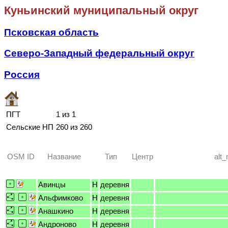
Куньинский муниципальный округ
Псковская область
Северо-Западный федеральный округ
Россия
ПГТ
1 из 1
Сельские НП
260 из 260
OSM ID
Название
Тип
Центр
alt
Авинцы
H
деревня
Альфимково
H
деревня
Анашкино
H
деревня
Андроново
H
деревня