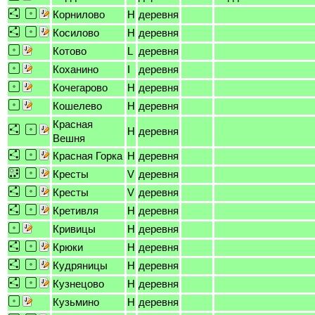
Корнилово
H
деревня
Косилово
H
деревня
Котово
L
деревня
Коханино
I
деревня
Кочегарово
H
деревня
Кошелево
H
деревня
Красная
H
деревня
Вешня
Красная Горка
H
деревня
Кресты
V
деревня
Кресты
V
деревня
Кретивля
H
деревня
Кривицы
H
деревня
Крюки
H
деревня
Кудряницы
H
деревня
Кузнецово
H
деревня
Кузьмино
H
деревня