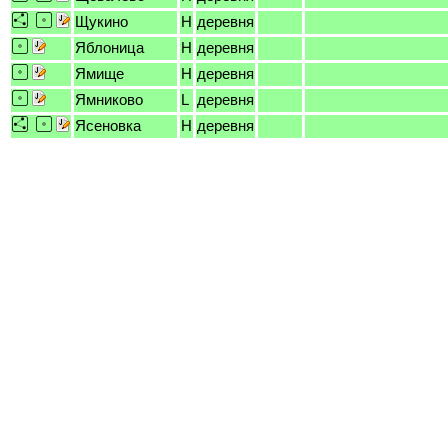
Щукино
H
деревня
Яблоница
H
деревня
Ямище
H
деревня
Ямниково
L
деревня
Ясеновка
H
деревня