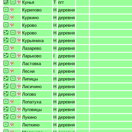
Кунья
T
пгт
Курилово
H
деревня
Куркино
H
деревня
Курово
H
деревня
Курово
H
деревня
Курьяниха
H
деревня
Лазарево
H
деревня
Ларьково
I
деревня
Ластовка
H
деревня
Лесни
I
деревня
Липицы
H
деревня
Лисичино
H
деревня
Логово
H
деревня
Лопатуха
H
деревня
Луговицы
H
деревня
Лукино
H
деревня
Люткино
H
деревня