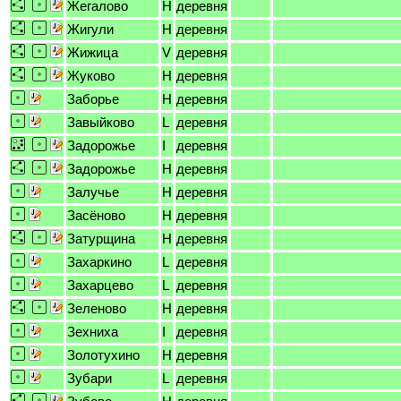
Жегалово
H
деревня
Жигули
H
деревня
Жижица
V
деревня
Жуково
H
деревня
Заборье
H
деревня
Завыйково
L
деревня
Задорожье
I
деревня
Задорожье
H
деревня
Залучье
H
деревня
Засёново
H
деревня
Затурщина
H
деревня
Захаркино
L
деревня
Захарцево
L
деревня
Зеленово
H
деревня
Зехниха
I
деревня
Золотухино
H
деревня
Зубари
L
деревня