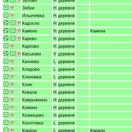
Зубово
H
деревня
Зябки
H
деревня
Ильичёвка
H
деревня
Кадосно
H
деревня
Камено
H
деревня
Камена
Карево
H
деревня
Карпово
H
деревня
Каськово
V
деревня
Качнево
L
деревня
Кладово
L
деревня
Кленовка
L
деревня
Клин
H
деревня
Ковали
H
деревня
Коврыжкино
H
деревня
Кожино
H
деревня
Козинцево
H
деревня
Колотовка
L
деревня
Кордон
L
деревня
Кардон