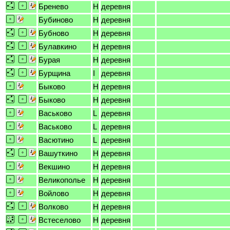
Бренево
H
деревня
Бубиново
H
деревня
Бубново
H
деревня
Булавкино
H
деревня
Бурая
H
деревня
Бурщина
I
деревня
Быково
H
деревня
Быково
H
деревня
Васьково
L
деревня
Васьково
L
деревня
Васютино
L
деревня
Вашуткино
H
деревня
Векшино
H
деревня
Великополье
H
деревня
Войлово
H
деревня
Волково
H
деревня
Встеселово
H
деревня