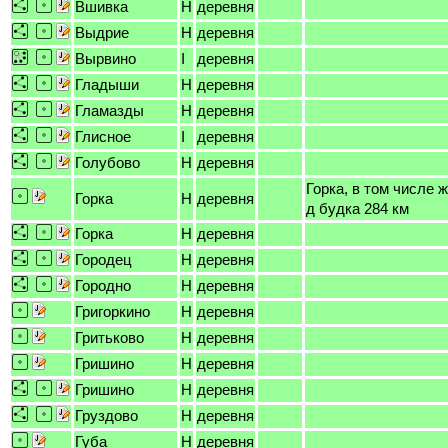
Вшивка
H
деревня
Выдрие
H
деревня
Вырвино
I
деревня
Гладыши
H
деревня
Гламазды
H
деревня
Глисное
I
деревня
Голубово
H
деревня
Горка, в том числе ж
Горка
H
деревня
д будка 284 км
Горка
H
деревня
Городец
H
деревня
Городно
H
деревня
Григоркино
H
деревня
Гритьково
H
деревня
Гришино
H
деревня
Гришино
H
деревня
Груздово
H
деревня
Губа
H
деревня