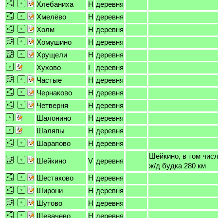
Хлебаниха
H
деревня
Хмелёво
H
деревня
Холм
H
деревня
Хомушино
H
деревня
Хрущели
H
деревня
Хухово
I
деревня
Частые
H
деревня
Чернаково
H
деревня
Четверня
H
деревня
Шалонино
H
деревня
Шаляпы
H
деревня
Шарапово
H
деревня
Шейкино, в том числ
Шейкино
V
деревня
ж/д будка 280 км
Шестаково
H
деревня
Широни
H
деревня
Шутово
H
деревня
Щевачево
H
деревня