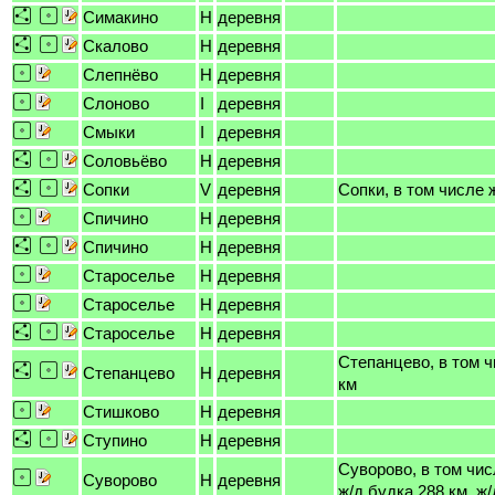
Симакино
H
деревня
Скалово
H
деревня
Слепнёво
H
деревня
Слоново
I
деревня
Смыки
I
деревня
Соловьёво
H
деревня
Сопки
V
деревня
Сопки, в том числе 
Спичино
H
деревня
Спичино
H
деревня
Староселье
H
деревня
Староселье
H
деревня
Староселье
H
деревня
Степанцево, в том ч
Степанцево
H
деревня
км
Стишково
H
деревня
Ступино
H
деревня
Суворово, в том чис
Суворово
H
деревня
ж/д будка 288 км, ж