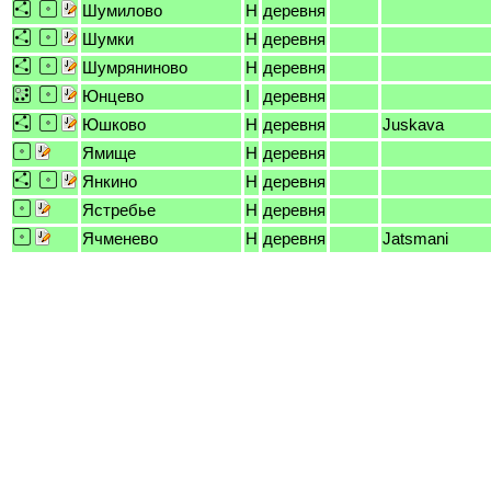
Шумилово
H
деревня
Шумки
H
деревня
Шумряниново
H
деревня
Юнцево
I
деревня
Юшково
H
деревня
Juskava
Ямище
H
деревня
Янкино
H
деревня
Ястребье
H
деревня
Ячменево
H
деревня
Jatsmani