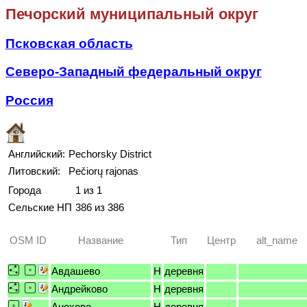
Печорский муниципальный округ
Псковская область
Северо-Западный федеральный округ
Россия
Английский:
Pechorsky District
Литовский:
Pečiorų rajonas
Города
1 из 1
Сельские НП
386 из 386
OSM ID
Название
Тип
Центр
alt_name
Авдашево
H
деревня
Андрейково
H
деревня
Анохово
H
деревня