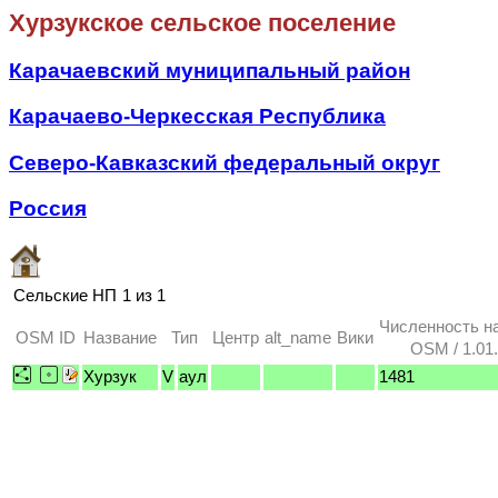
Хурзукское сельское поселение
Карачаевский муниципальный район
Карачаево-Черкесская Республика
Северо-Кавказский федеральный округ
Россия
Сельские НП
1 из 1
Численность н
OSM ID
Название
Тип
Центр
alt_name
Вики
OSM / 1.01
Хурзук
V
аул
1481