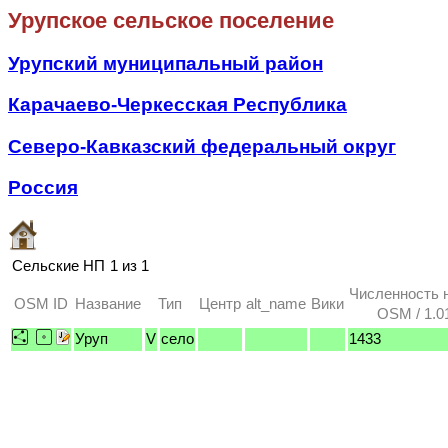
Урупское сельское поселение
Урупский муниципальный район
Карачаево-Черкесская Республика
Северо-Кавказский федеральный округ
Россия
Сельские НП
1 из 1
Численность 
OSM ID
Название
Тип
Центр
alt_name
Вики
OSM / 1.0
Уруп
V
село
1433