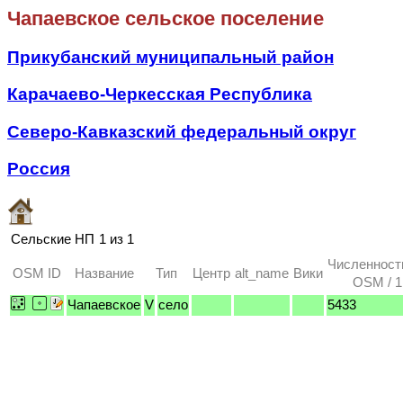
Чапаевское сельское поселение
Прикубанский муниципальный район
Карачаево-Черкесская Республика
Северо-Кавказский федеральный округ
Россия
Сельские НП
1 из 1
Численност
OSM ID
Название
Тип
Центр
alt_name
Вики
OSM / 1
Чапаевское
V
село
5433