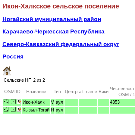
Икон-Халкское сельское поселение
Ногайский муниципальный район
Карачаево-Черкесская Республика
Северо-Кавказский федеральный округ
Россия
Сельские НП
2 из 2
Численност
OSM ID
Название
Тип
Центр
alt_name
Вики
OSM / 1
Икон-Халк
V
аул
4353
Кызыл-Тогай
H
аул