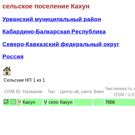
сельское поселение Кахун
Урванский муниципальный район
Кабардино-Балкарская Республика
Северо-Кавказский федеральный округ
Россия
Сельские НП
1 из 1
Численность 
OSM ID
Название
Тип
Центр
alt_name
Вики
OSM / 1.0
Кахун
V
село
Кахун
7666