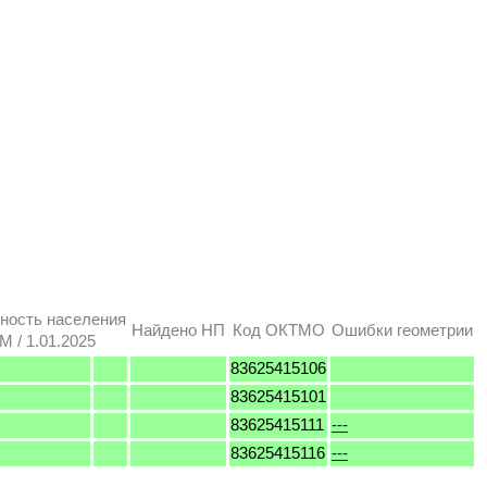
ность населения
Найдено НП
Код ОКТМО
Ошибки геометрии
 / 1.01.2025
83625415106
83625415101
83625415111
---
83625415116
---