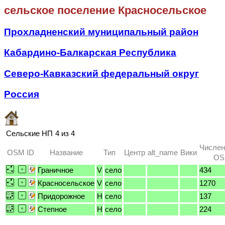
сельское поселение Красносельское
Прохладненский муниципальный район
Кабардино-Балкарская Республика
Северо-Кавказский федеральный округ
Россия
Сельские НП
4 из 4
Числен
OSM ID
Название
Тип
Центр
alt_name
Вики
OSM
Граничное
V
село
434
Красносельское
V
село
1270
Придорожное
H
село
137
Степное
H
село
224